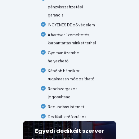
pénzvisszafizetési
garancia
INGYENES DDoS védelem
A hardver üzemeltetés,
karbantartás minket terhel
Gyorsan üzembe
helyezhető
Később bármikor
rugalmasan módosítható
Rendszergazdai
jogosultság
Redundáns internet
Dedikált erőforrások
Egyedi dedikált szerver