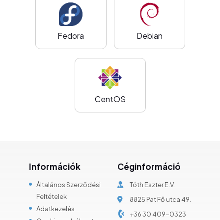
Fedora
Debian
CentOS
Információk
Céginformáció
Általános Szerződési
Tóth Eszter E.V.
Feltételek
8825 Pat Fő utca 49.
Adatkezelés
+36 30 409-0323