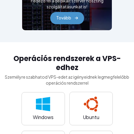
Fedezd fel a dedikált szerver hoszting
szolgáltatásunkat is!
Tovább
Operációs rendszerek a VPS-
edhez
Személyre szabhatod VPS-edet az igényeidnek legmegfelelőbb
operációs rendszerrel
Windows
Ubuntu