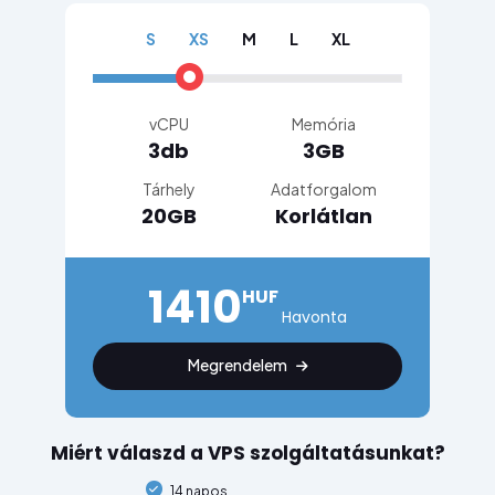
S
XS
M
L
XL
vCPU
Memória
3db
3GB
Tárhely
Adatforgalom
20GB
Korlátlan
1410
HUF
Havonta
Megrendelem
Miért válaszd a VPS szolgáltatásunkat?
14 napos