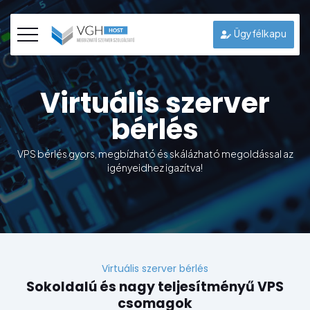
Ügyfélkapu
Virtuális szerver
bérlés
VPS bérlés gyors, megbízható és skálázható megoldással az
igényeidhez igazítva!
Virtuális szerver bérlés
Sokoldalú és nagy teljesítményű VPS
csomagok