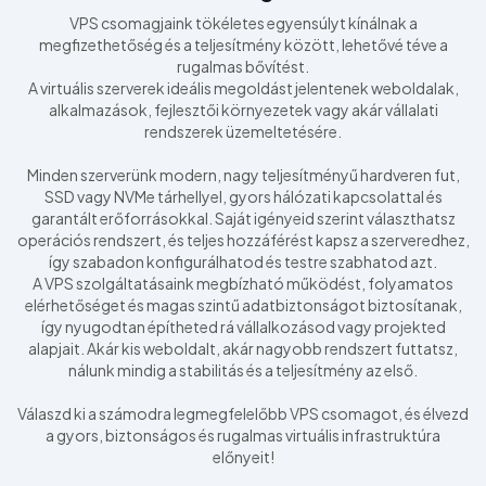
VPS csomagjaink tökéletes egyensúlyt kínálnak a
megfizethetőség és a teljesítmény között, lehetővé téve a
rugalmas bővítést.
A virtuális szerverek ideális megoldást jelentenek weboldalak,
alkalmazások, fejlesztői környezetek vagy akár vállalati
rendszerek üzemeltetésére.
Minden szerverünk modern, nagy teljesítményű hardveren fut,
SSD vagy NVMe tárhellyel, gyors hálózati kapcsolattal és
garantált erőforrásokkal. Saját igényeid szerint választhatsz
operációs rendszert, és teljes hozzáférést kapsz a szerveredhez,
így szabadon konfigurálhatod és testre szabhatod azt.
A VPS szolgáltatásaink megbízható működést, folyamatos
elérhetőséget és magas szintű adatbiztonságot biztosítanak,
így nyugodtan építheted rá vállalkozásod vagy projekted
alapjait. Akár kis weboldalt, akár nagyobb rendszert futtatsz,
nálunk mindig a stabilitás és a teljesítmény az első.
Válaszd ki a számodra legmegfelelőbb VPS csomagot, és élvezd
a gyors, biztonságos és rugalmas virtuális infrastruktúra
előnyeit!